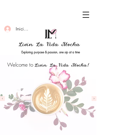
Iniciar sesión
Livin La Vida Mocha
Exploring purpose & passion, one sip at a time
Welcome to
Livin La Vida Mocha!
Home